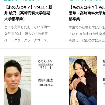
2022.07.11
あの人は今？
【あの人は今？】Vol.11：新
【あの人は今？】Vol.
井 綾乃（高崎商科大学短期
愛華（高崎商科大学
大学部卒業）
部卒業）
とても充実したあっという間の
学生での経験と学びが仕
２年間 私は、短大の「医療事
ている 在学中は学生会
務・ドクタークラークコース」...
所属し、沢山の方にお世話