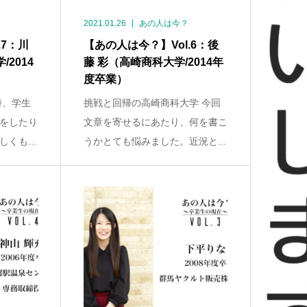
2021.01.26
あの人は今？
.7：川
【あの人は今？】Vol.6：後
2014
藤 彩（高崎商科大学/2014年
度卒業）
時、学生
挑戦と回帰の高崎商科大学 今回
をしたり
文章を寄せるにあたり、何を書こ
くも...
うかとても悩みました。近況と...