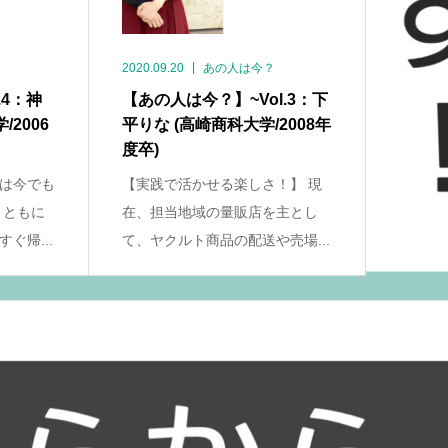
2020.09.20
あの人は今？
.4：神
【あの人は今？】~Vol.3：下
2006
平りな (高崎商科大学/2008年
度卒)
は今でも
【実践で活かせる楽しさ！】 現
まともに
在、担当地域の量販店を主とし
ぐ帰...
て、ヤクルト商品の配送や売場...