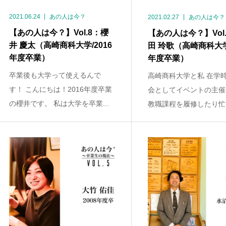
2021.06.24
あの人は今？
2021.02.27
あの人は今？
【あの人は今？】Vol.8：櫻
【あの人は今？】Vol
井 慶太（高崎商科大学/2016
田 玲歌（高崎商科大学/
年度卒業）
年度卒業）
卒業後も大学って使えるんで
高崎商科大学と私 在学
す！ こんにちは！2016年度卒業
会としてイベントの主催
の櫻井です。 私は大学を卒業...
教職課程を履修したり忙し