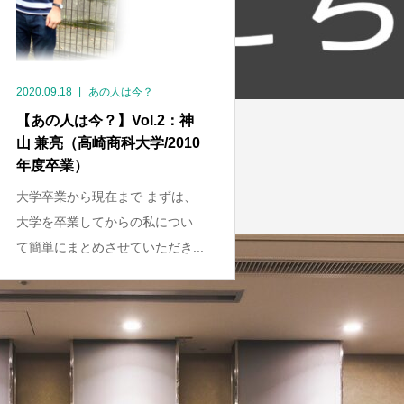
2020.09.18
あの人は今？
【あの人は今？】Vol.2：神
山 兼亮（高崎商科大学/2010
年度卒業）
大学卒業から現在まで まずは、
大学を卒業してからの私につい
て簡単にまとめさせていただき...
1
2