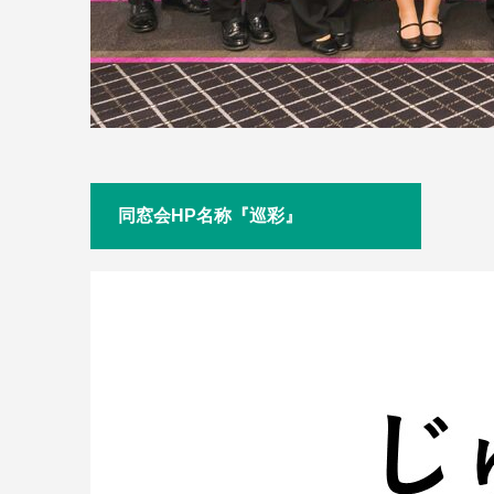
同窓会HP名称『巡彩』