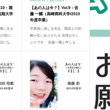
2021.07.21
あの人は今？
10：堀
【あの人は今？】Vol.9：佐
短期大学
藤 一國（高崎商科大学/2010
年度卒業）
事に生き
卒業後に感じる先生、職員との距
執行部に
離が近いありがたみ 皆様お久し
にな...
ぶりです。 佐藤一國と申しま...