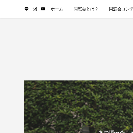
ホーム
同窓会とは？
同窓会コン
あの頃〜今、