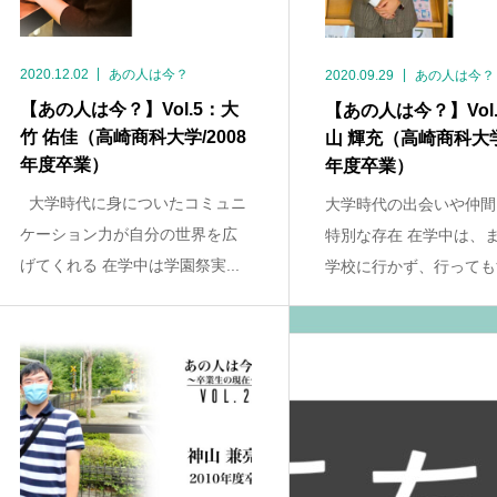
2020.12.02
あの人は今？
2020.09.29
あの人は今？
【あの人は今？】Vol.5：大
【あの人は今？】Vol
竹 佑佳（高崎商科大学/2008
山 輝充（高崎商科大学/
年度卒業）
年度卒業）
大学時代に身についたコミュニ
大学時代の出会いや仲間
ケーション力が自分の世界を広
特別な存在 在学中は、
げてくれる 在学中は学園祭実...
学校に行かず、行ってもす