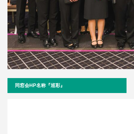
同窓会HP名称『巡彩』