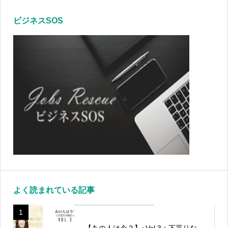
ビジネスSOS
よく読まれている記事
1
【あの人は今？】~Vol.3：下平りな