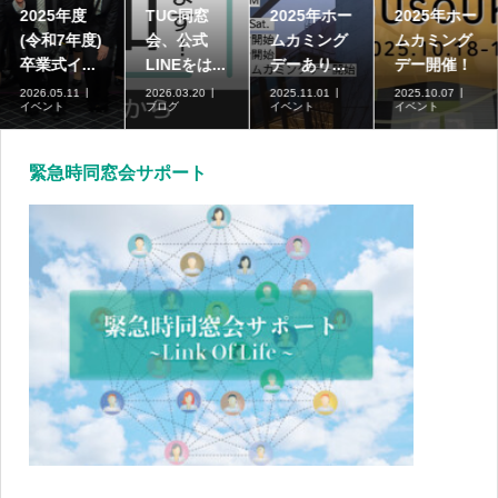
2025年度
TUC同窓
2025年ホー
2025年ホー
(令和7年度)
会、公式
ムカミング
ムカミング
卒業式イ...
LINEをは...
デーあり...
デー開催！
2026.05.11
2026.03.20
2025.11.01
2025.10.07
イベント
ブログ
イベント
イベント
緊急時同窓会サポート