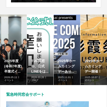


2025年度
TUC同窓
2025年ホー
2025年ホー
(令和7年度)
会、公式
ムカミング
ムカミング
卒業式イ...
LINEをは...
デーあり...
デー開催！
2026.05.11
2026.03.20
2025.11.01
2025.10.07
イベント
ブログ
イベント
イベント
緊急時同窓会サポート