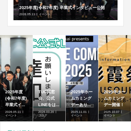
2025年度(令和7年度) 卒業式インタビュー公開
2026.05.11
イベント


2025年度
TUC同窓
2025年ホー
2025年ホー
(令和7年度)
会、公式
ムカミング
ムカミング
卒業式イ...
LINEをは...
デーあり...
デー開催！
2026.05.11
2026.03.20
2025.11.01
2025.10.07
イベント
ブログ
イベント
イベント