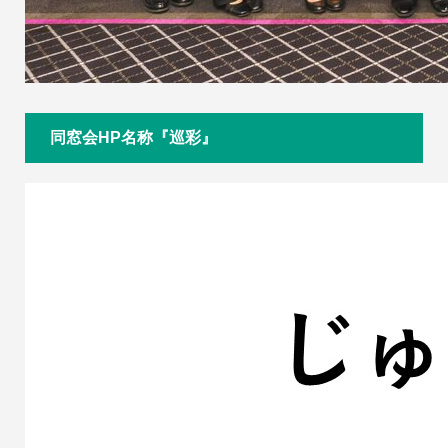
同窓会HP名称『巡彩』