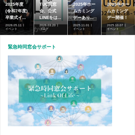
2025年度
TUC同窓
2025年ホー
2025年ホー
(令和7年度)
会、公式
ムカミング
ムカミング
卒業式イ...
LINEをは...
デーあり...
デー開催！
2026.05.11
2026.03.20
2025.11.01
2025.10.07
イベント
ブログ
イベント
イベント
緊急時同窓会サポート