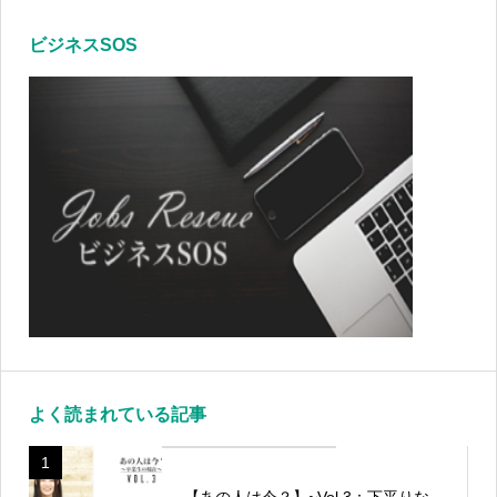
ビジネスSOS
よく読まれている記事
1
【あの人は今？】~Vol.3：下平りな