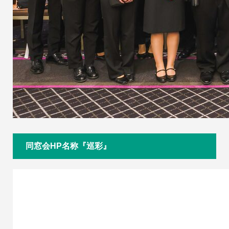
同窓会HP名称『巡彩』