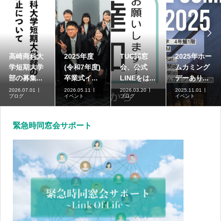


高崎商科大
2025年度
TUC同窓
2025年ホー
学短期大学
(令和7年度)
会、公式
ムカミング
部の募集...
卒業式イ...
LINEをは...
デーあり...
2026.07.01
2026.05.11
2026.03.20
2025.11.01
ブログ
イベント
ブログ
イベント
緊急時同窓会サポート