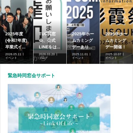


2025年度
TUC同窓
2025年ホー
2025年ホー
(令和7年度)
会、公式
ムカミング
ムカミング
卒業式イ...
LINEをは...
デーあり...
デー開催！
2026.05.11
2026.03.20
2025.11.01
2025.10.07
イベント
ブログ
イベント
イベント
緊急時同窓会サポート