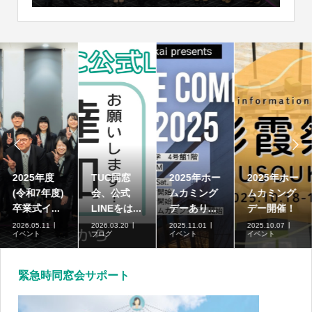


2025年度
TUC同窓
2025年ホー
2025年ホー
(令和7年度)
会、公式
ムカミング
ムカミング
卒業式イ...
LINEをは...
デーあり...
デー開催！
2026.05.11
2026.03.20
2025.11.01
2025.10.07
イベント
ブログ
イベント
イベント
緊急時同窓会サポート