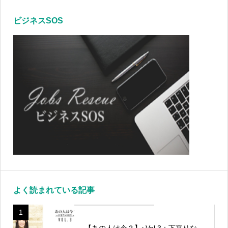
ビジネスSOS
よく読まれている記事
1
【あの人は今？】~Vol.3：下平りな