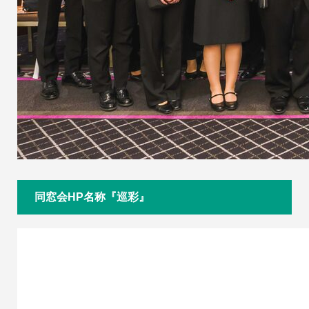
同窓会HP名称『巡彩』