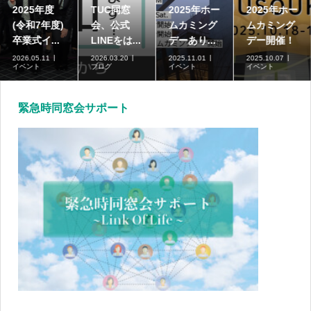
2025年度
TUC同窓
2025年ホー
2025年ホー
(令和7年度)
会、公式
ムカミング
ムカミング
卒業式イ...
LINEをは...
デーあり...
デー開催！
2026.05.11
2026.03.20
2025.11.01
2025.10.07
イベント
ブログ
イベント
イベント
緊急時同窓会サポート