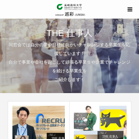
THE 仕事人
同窓会では自分の夢や目標に向かいチャレンジする卒業生を応
援しています！
自分で事業や会社を起こして頑張る卒業生や企業でチャレンジ
を続ける卒業生を
ご紹介します！