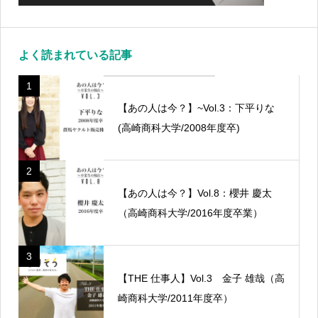
よく読まれている記事
1
【あの人は今？】~Vol.3：下平りな
(高崎商科大学/2008年度卒)
2
【あの人は今？】Vol.8：櫻井 慶太
（高崎商科大学/2016年度卒業）
3
【THE 仕事人】Vol.3 金子 雄哉（高
崎商科大学/2011年度卒）