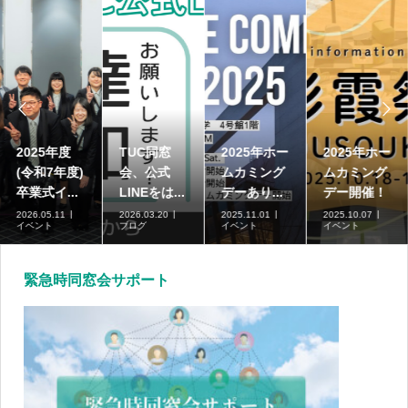


高崎商科大
2025年度
TUC同窓
2025年ホー
学短期大学
(令和7年度)
会、公式
ムカミング
部の募集...
卒業式イ...
LINEをは...
デーあり...
2026.07.01
2026.05.11
2026.03.20
2025.11.01
ブログ
イベント
ブログ
イベント
緊急時同窓会サポート