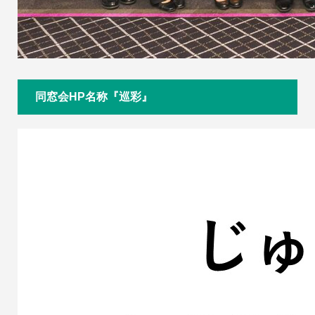
同窓会HP名称『巡彩』