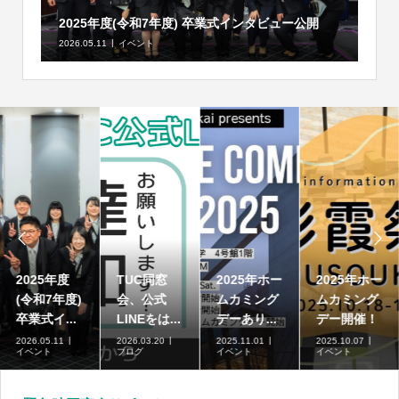
2025年度(令和7年度) 卒業式インタビュー公開
2026.05.11
イベント


2025年度
TUC同窓
2025年ホー
2025年ホー
(令和7年度)
会、公式
ムカミング
ムカミング
卒業式イ...
LINEをは...
デーあり...
デー開催！
2026.05.11
2026.03.20
2025.11.01
2025.10.07
イベント
ブログ
イベント
イベント