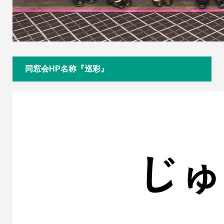
同窓会HP名称『巡彩』