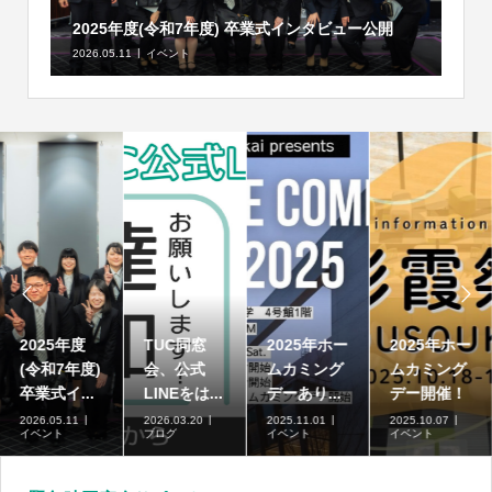
2025年度(令和7年度) 卒業式インタビュー公開
2026.05.11
イベント


2025年度
TUC同窓
2025年ホー
2025年ホー
(令和7年度)
会、公式
ムカミング
ムカミング
卒業式イ...
LINEをは...
デーあり...
デー開催！
2026.05.11
2026.03.20
2025.11.01
2025.10.07
イベント
ブログ
イベント
イベント