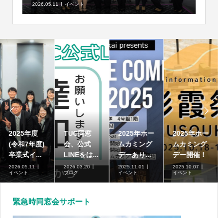
2026.05.11
イベント


2025年度
TUC同窓
2025年ホー
2025年ホー
(令和7年度)
会、公式
ムカミング
ムカミング
卒業式イ...
LINEをは...
デーあり...
デー開催！
2026.05.11
2026.03.20
2025.11.01
2025.10.07
イベント
ブログ
イベント
イベント
緊急時同窓会サポート