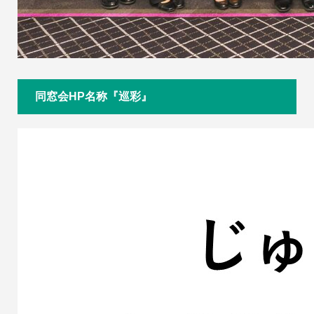
同窓会HP名称『巡彩』