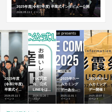
2025年度(令和7年度) 卒業式インタビュー公開
2026.05.11
イベント


2025年度
TUC同窓
2025年ホー
2025年ホー
(令和7年度)
会、公式
ムカミング
ムカミング
卒業式イ...
LINEをは...
デーあり...
デー開催！
2026.05.11
2026.03.20
2025.11.01
2025.10.07
イベント
ブログ
イベント
イベント