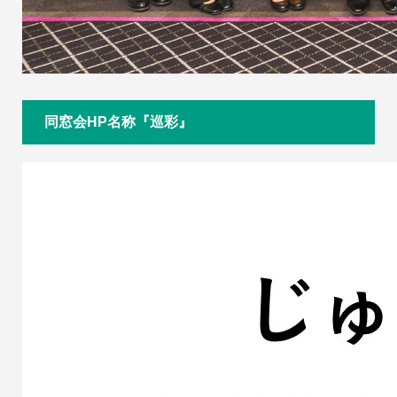
同窓会HP名称『巡彩』