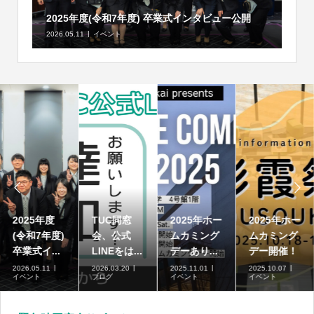
2025年度(令和7年度) 卒業式インタビュー公開
2026.05.11
イベント


TUC同窓
2025年ホー
2025年ホー
高崎商科大
会、公式
ムカミング
ムカミング
学短期大学
LINEをは...
デーあり...
デー開催！
部の募集...
2026.03.20
2025.11.01
2025.10.07
2026.07.01
ブログ
イベント
イベント
ブログ