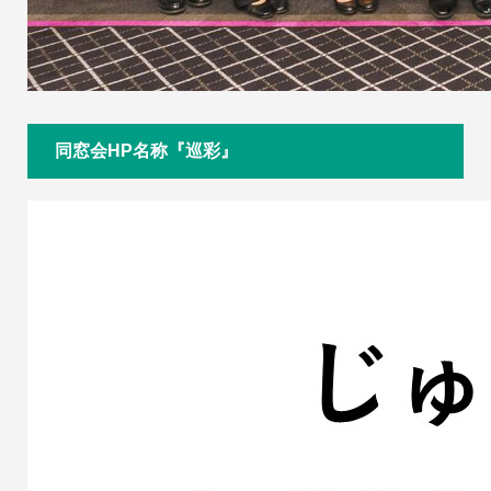
同窓会HP名称『巡彩』