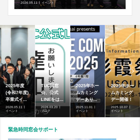
2026.05.11
イベント


2025年度
TUC同窓
2025年ホー
2025年ホー
(令和7年度)
会、公式
ムカミング
ムカミング
卒業式イ...
LINEをは...
デーあり...
デー開催！
2026.05.11
2026.03.20
2025.11.01
2025.10.07
イベント
ブログ
イベント
イベント
緊急時同窓会サポート