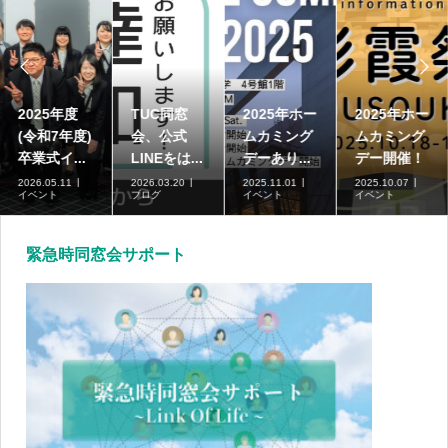


高崎商科大
2025年度
TUC同窓
2025年ホー
学短期大学
(令和7年度)
会、公式
ムカミング
部の募集...
卒業式イ...
LINEをは...
デーあり...
2026.07.01
2026.05.11
2026.03.20
2025.11.01
ブログ
イベント
ブログ
イベント
緊急時同窓会サポート