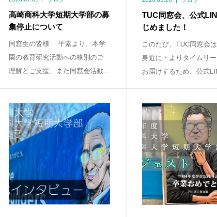
2026.03.20
ブログ
高崎商科大学短期大学部の募
TUC同窓会、公式LI
集停止について
じめました！
同窓生の皆様 平素より、本学
このたび、TUC同窓会
園の教育研究活動への格別のご
身近に・よりタイムリー
理解とご支援、また同窓会活動...
お届けするため、公式LINE