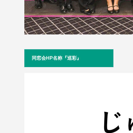
同窓会HP名称『巡彩』