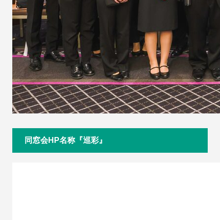
同窓会HP名称『巡彩』