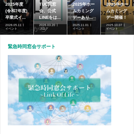
2025年度
TUC同窓
2025年ホー
2025年ホー
(令和7年度)
会、公式
ムカミング
ムカミング
卒業式イ...
LINEをは...
デーあり...
デー開催！
2026.05.11
2026.03.20
2025.11.01
2025.10.07
イベント
ブログ
イベント
イベント
緊急時同窓会サポート