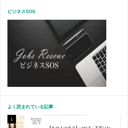
ビジネスSOS
よく読まれている記事
1
【あの人は今？】~Vol.3：下平りな