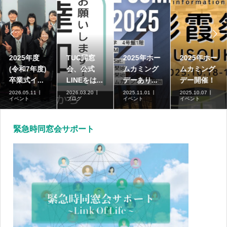


2025年度
TUC同窓
2025年ホー
2025年ホー
(令和7年度)
会、公式
ムカミング
ムカミング
卒業式イ...
LINEをは...
デーあり...
デー開催！
2026.05.11
2026.03.20
2025.11.01
2025.10.07
イベント
ブログ
イベント
イベント
緊急時同窓会サポート