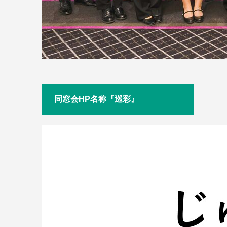
同窓会HP名称『巡彩』