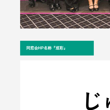
同窓会HP名称『巡彩』