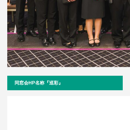
同窓会HP名称『巡彩』