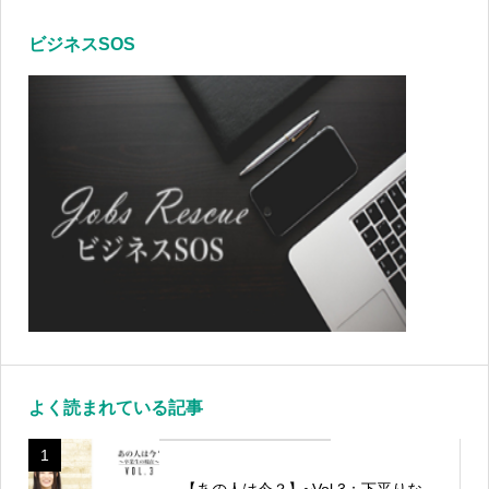
ビジネスSOS
よく読まれている記事
1
【あの人は今？】~Vol.3：下平りな