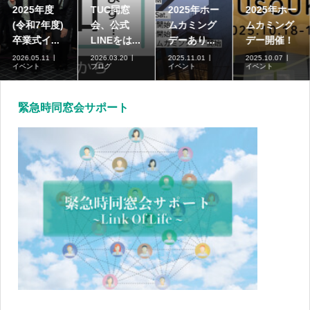
2025年度
TUC同窓
2025年ホー
2025年ホー
(令和7年度)
会、公式
ムカミング
ムカミング
卒業式イ...
LINEをは...
デーあり...
デー開催！
2026.05.11
2026.03.20
2025.11.01
2025.10.07
イベント
ブログ
イベント
イベント
緊急時同窓会サポート