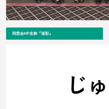
同窓会HP名称『巡彩』