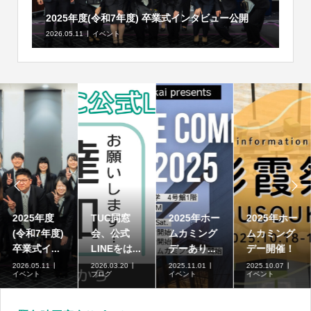
2025年度(令和7年度) 卒業式インタビュー公開
2026.05.11
イベント


2025年度
TUC同窓
2025年ホー
2025年ホー
(令和7年度)
会、公式
ムカミング
ムカミング
卒業式イ...
LINEをは...
デーあり...
デー開催！
2026.05.11
2026.03.20
2025.11.01
2025.10.07
イベント
ブログ
イベント
イベント