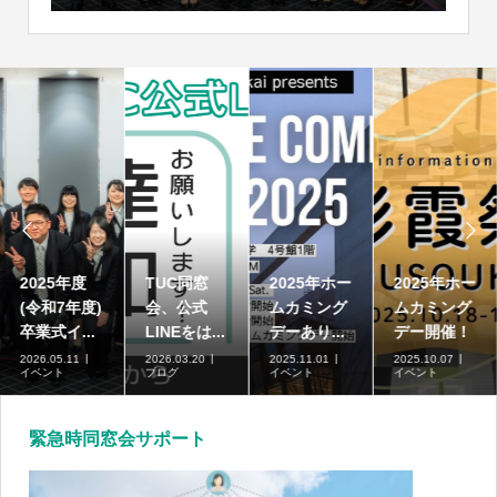


高崎商科大
2025年度
TUC同窓
2025年ホー
学短期大学
(令和7年度)
会、公式
ムカミング
部の募集...
卒業式イ...
LINEをは...
デーあり...
2026.07.01
2026.05.11
2026.03.20
2025.11.01
ブログ
イベント
ブログ
イベント
緊急時同窓会サポート