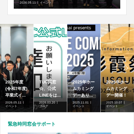
2026.05.11
イベント


2025年度
TUC同窓
2025年ホー
2025年ホー
(令和7年度)
会、公式
ムカミング
ムカミング
卒業式イ...
LINEをは...
デーあり...
デー開催！
2026.05.11
2026.03.20
2025.11.01
2025.10.07
イベント
ブログ
イベント
イベント
緊急時同窓会サポート