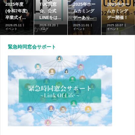
2025年度
TUC同窓
2025年ホー
2025年ホー
(令和7年度)
会、公式
ムカミング
ムカミング
卒業式イ...
LINEをは...
デーあり...
デー開催！
2026.05.11
2026.03.20
2025.11.01
2025.10.07
イベント
ブログ
イベント
イベント
緊急時同窓会サポート