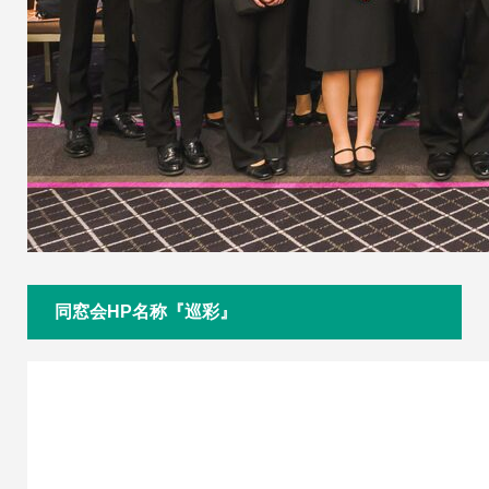
同窓会HP名称『巡彩』