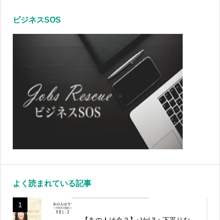
ビジネスSOS
よく読まれている記事
1
【あの人は今？】~Vol.3：下平りな