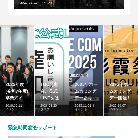
2026.05.11
イベント


2025年度
TUC同窓
2025年ホー
2025年ホー
(令和7年度)
会、公式
ムカミング
ムカミング
卒業式イ...
LINEをは...
デーあり...
デー開催！
2026.05.11
2026.03.20
2025.11.01
2025.10.07
イベント
ブログ
イベント
イベント
緊急時同窓会サポート