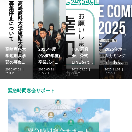


高崎商科大
2025年度
TUC同窓
2025年ホー
学短期大学
(令和7年度)
会、公式
ムカミング
部の募集...
卒業式イ...
LINEをは...
デーあり...
2026.07.01
2026.05.11
2026.03.20
2025.11.01
ブログ
イベント
ブログ
イベント
緊急時同窓会サポート