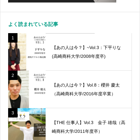
よく読まれている記事
1
【あの人は今？】~Vol.3：下平りな
(高崎商科大学/2008年度卒)
2
【あの人は今？】Vol.8：櫻井 慶太
（高崎商科大学/2016年度卒業）
3
【THE 仕事人】Vol.3 金子 雄哉（高
崎商科大学/2011年度卒）