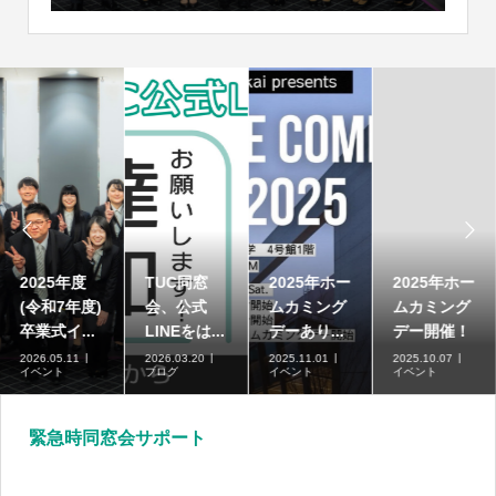


2025年度
TUC同窓
2025年ホー
2025年ホー
(令和7年度)
会、公式
ムカミング
ムカミング
卒業式イ...
LINEをは...
デーあり...
デー開催！
2026.05.11
2026.03.20
2025.11.01
2025.10.07
イベント
ブログ
イベント
イベント
緊急時同窓会サポート