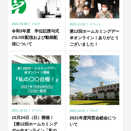
2022.03.08
ブログ
2021.11.02
イベント
令和3年度 学位記授与式
第12回ホームカミングデー
のLIVE配信および動画配
＠オンライン！ありがとう
信について
ございました！
2021.10.11
イベント
2021.10.01
ブログ
10月24日（日）開催！
2021年度同窓会総会につ
【第12回ホームカミング
いて
デー＠オンライン「私の...