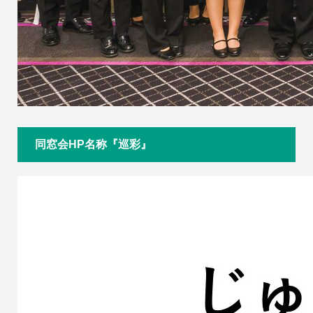
同窓会HP名称『巡彩』