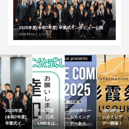
2025年度(令和7年度) 卒業式インタビュー公開
2026.05.11
イベント


2025年度
TUC同窓
2025年ホー
2025年ホー
(令和7年度)
会、公式
ムカミング
ムカミング
卒業式イ...
LINEをは...
デーあり...
デー開催！