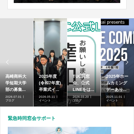


高崎商科大
2025年度
TUC同窓
2025年ホー
学短期大学
(令和7年度)
会、公式
ムカミング
部の募集...
卒業式イ...
LINEをは...
デーあり...
2026.07.01
2026.05.11
2026.03.20
2025.11.01
ブログ
イベント
ブログ
イベント
緊急時同窓会サポート