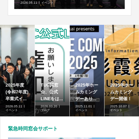
2026.05.11
イベント


2025年度
TUC同窓
2025年ホー
2025年ホー
(令和7年度)
会、公式
ムカミング
ムカミング
卒業式イ...
LINEをは...
デーあり...
デー開催！
2026.05.11
2026.03.20
2025.11.01
2025.10.07
イベント
ブログ
イベント
イベント
緊急時同窓会サポート