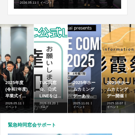
2026.05.11
イベント


2025年度
TUC同窓
2025年ホー
2025年ホー
(令和7年度)
会、公式
ムカミング
ムカミング
卒業式イ...
LINEをは...
デーあり...
デー開催！
2026.05.11
2026.03.20
2025.11.01
2025.10.07
イベント
ブログ
イベント
イベント
緊急時同窓会サポート