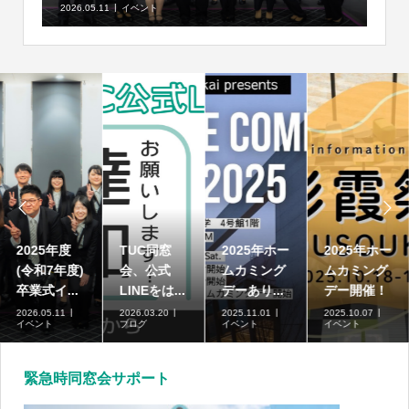
2026.05.11
イベント


2025年度
TUC同窓
2025年ホー
2025年ホー
(令和7年度)
会、公式
ムカミング
ムカミング
卒業式イ...
LINEをは...
デーあり...
デー開催！
2026.05.11
2026.03.20
2025.11.01
2025.10.07
イベント
ブログ
イベント
イベント
緊急時同窓会サポート