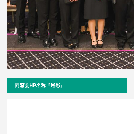
同窓会HP名称『巡彩』