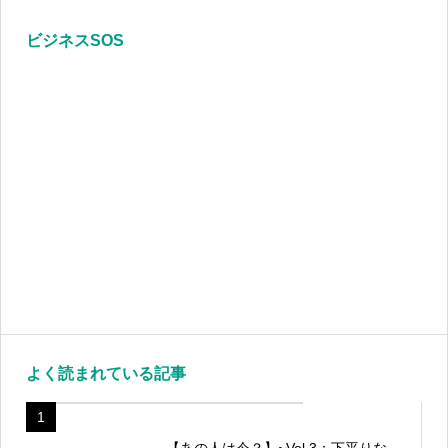
ビジネスSOS
よく読まれている記事
1
【あの人は今？】~Vol.3：下平りな