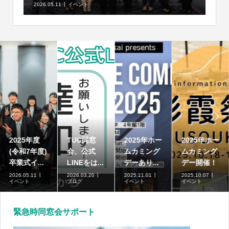
2026.05.11
イベント


2025年度
TUC同窓
2025年ホー
2025年ホー
(令和7年度)
会、公式
ムカミング
ムカミング
卒業式イ...
LINEをは...
デーあり...
デー開催！
2026.05.11
2026.03.20
2025.11.01
2025.10.07
イベント
ブログ
イベント
イベント
緊急時同窓会サポート