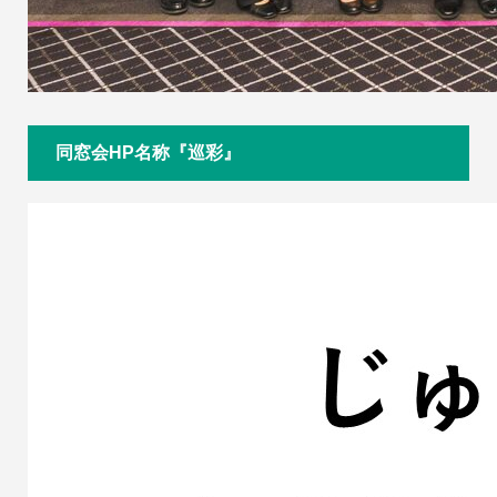
同窓会HP名称『巡彩』