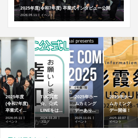
2025年度(令和7年度) 卒業式インタビュー公開
2026.05.11
イベント


2025年度
TUC同窓
2025年ホー
2025年ホー
(令和7年度)
会、公式
ムカミング
ムカミング
卒業式イ...
LINEをは...
デーあり...
デー開催！
2026.05.11
2026.03.20
2025.11.01
2025.10.07
イベント
ブログ
イベント
イベント