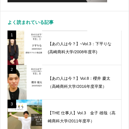
よく読まれている記事
1
【あの人は今？】~Vol.3：下平りな
(高崎商科大学/2008年度卒)
2
【あの人は今？】Vol.8：櫻井 慶太
（高崎商科大学/2016年度卒業）
3
【THE 仕事人】Vol.3 金子 雄哉（高
崎商科大学/2011年度卒）