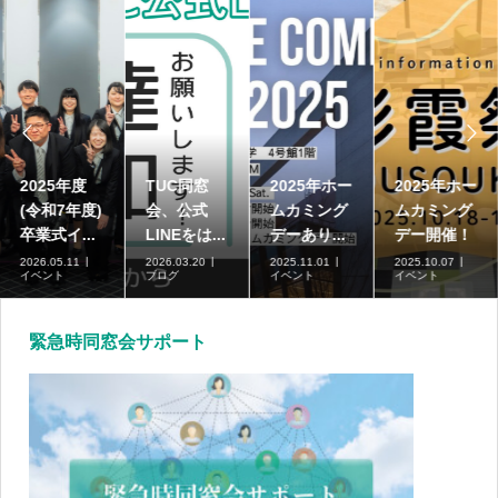


度
TUC同窓
2025年ホー
2025年ホー
高崎商
年度)
会、公式
ムカミング
ムカミング
学短期
..
LINEをは...
デーあり...
デー開催！
部の募集.
1
2026.03.20
2025.11.01
2025.10.07
2026.07.0
ブログ
イベント
イベント
ブログ
緊急時同窓会サポート