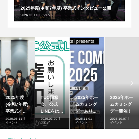
2025年度(令和7年度) 卒業式インタビュー公開
2026.05.11
イベント


2025年度
TUC同窓
2025年ホー
2025年ホー
(令和7年度)
会、公式
ムカミング
ムカミング
卒業式イ...
LINEをは...
デーあり...
デー開催！
2026.05.11
2026.03.20
2025.11.01
2025.10.07
イベント
ブログ
イベント
イベント