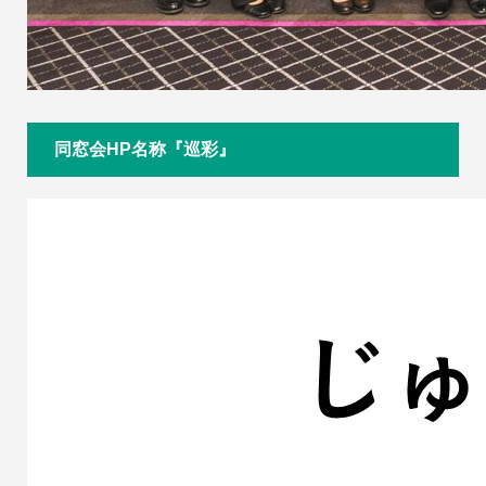
同窓会HP名称『巡彩』