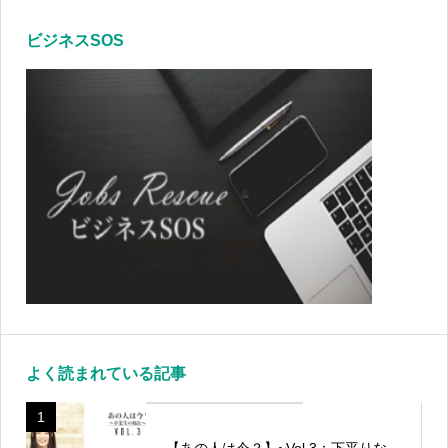
ビジネスSOS
よく読まれている記事
1
【あの人は今？】~Vol.3：下平りな