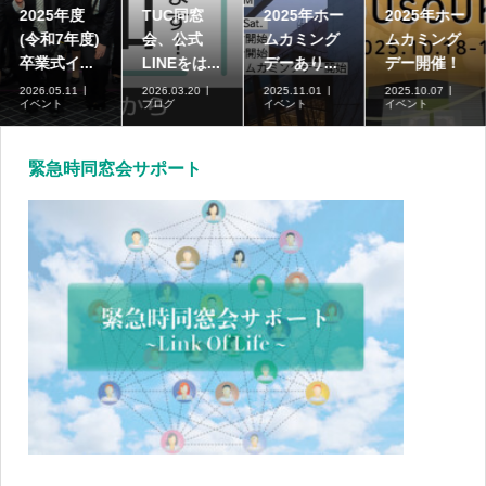
2025年度
TUC同窓
2025年ホー
2025年ホー
(令和7年度)
会、公式
ムカミング
ムカミング
卒業式イ...
LINEをは...
デーあり...
デー開催！
2026.05.11
2026.03.20
2025.11.01
2025.10.07
イベント
ブログ
イベント
イベント
緊急時同窓会サポート