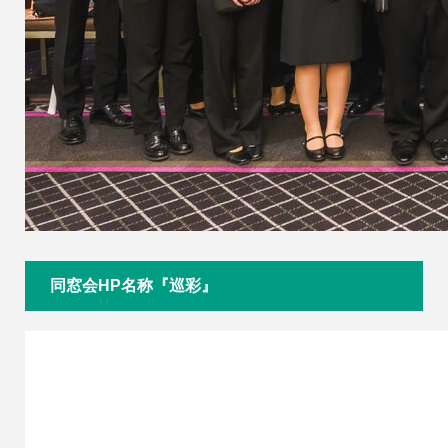
同窓会HP名称『巡彩』