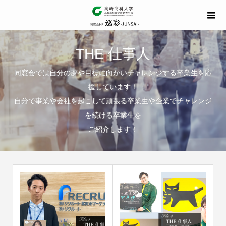
THE 仕事人
同窓会では自分の夢や目標に向かいチャレンジする卒業生を応
援しています！
自分で事業や会社を起こして頑張る卒業生や企業でチャレンジ
を続ける卒業生を
ご紹介します！