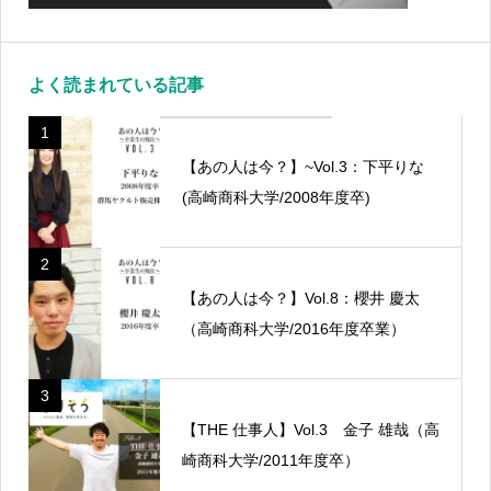
よく読まれている記事
1
【あの人は今？】~Vol.3：下平りな
(高崎商科大学/2008年度卒)
2
【あの人は今？】Vol.8：櫻井 慶太
（高崎商科大学/2016年度卒業）
3
【THE 仕事人】Vol.3 金子 雄哉（高
崎商科大学/2011年度卒）