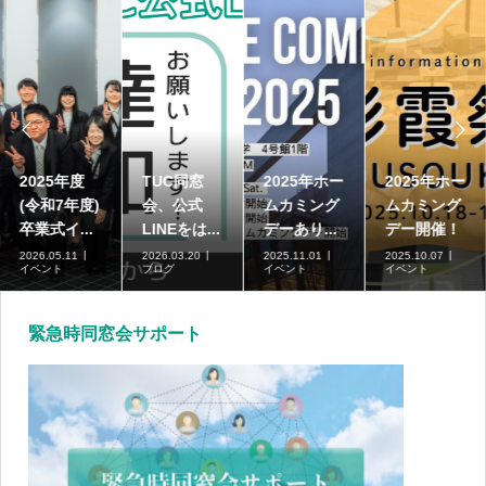


高崎商科大
2025年度
TUC同窓
2025年ホー
学短期大学
(令和7年度)
会、公式
ムカミング
部の募集...
卒業式イ...
LINEをは...
デーあり...
2026.07.01
2026.05.11
2026.03.20
2025.11.01
ブログ
イベント
ブログ
イベント
緊急時同窓会サポート