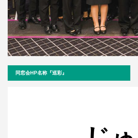
同窓会HP名称『巡彩』