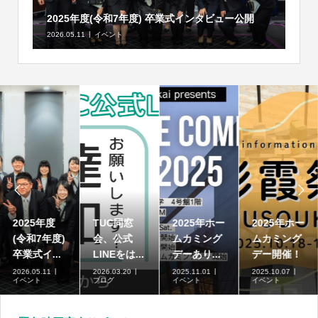
2025年度(令和7年度) 卒業式インタビュー公開
2026.05.11
イベント


2025年度
TUC同窓
2025年ホー
2025年ホー
(令和7年度)
会、公式
ムカミング
ムカミング
卒業式イ...
LINEをは...
デーあり...
デー開催！
2026.05.11
2026.03.20
2025.11.01
2025.10.07
イベント
ブログ
イベント
イベント