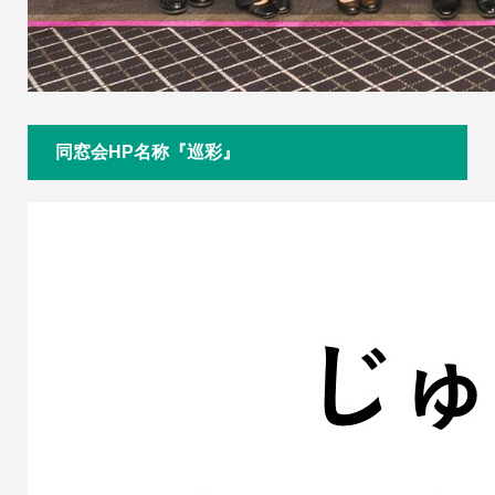
同窓会HP名称『巡彩』