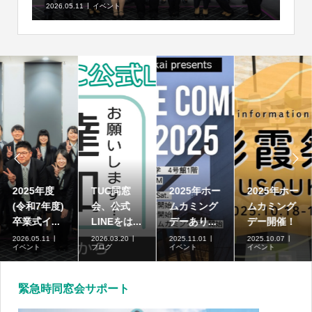
2026.05.11
イベント


2025年度
TUC同窓
2025年ホー
2025年ホー
(令和7年度)
会、公式
ムカミング
ムカミング
卒業式イ...
LINEをは...
デーあり...
デー開催！
2026.05.11
2026.03.20
2025.11.01
2025.10.07
イベント
ブログ
イベント
イベント
緊急時同窓会サポート