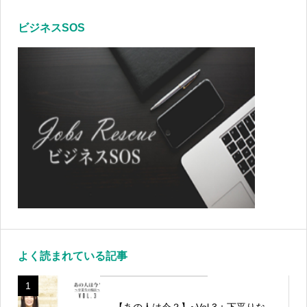
ビジネスSOS
よく読まれている記事
1
【あの人は今？】~Vol.3：下平りな