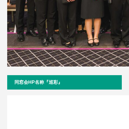
同窓会HP名称『巡彩』