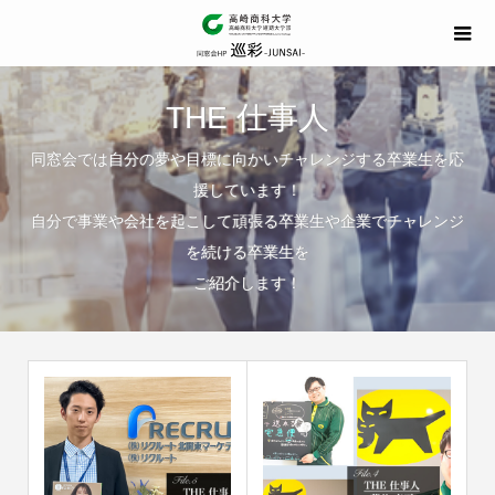
THE 仕事人
同窓会では自分の夢や目標に向かいチャレンジする卒業生を応
援しています！
自分で事業や会社を起こして頑張る卒業生や企業でチャレンジ
を続ける卒業生を
ご紹介します！