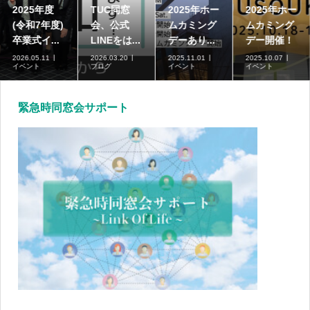
2025年度
TUC同窓
2025年ホー
2025年ホー
(令和7年度)
会、公式
ムカミング
ムカミング
卒業式イ...
LINEをは...
デーあり...
デー開催！
2026.05.11
2026.03.20
2025.11.01
2025.10.07
イベント
ブログ
イベント
イベント
緊急時同窓会サポート