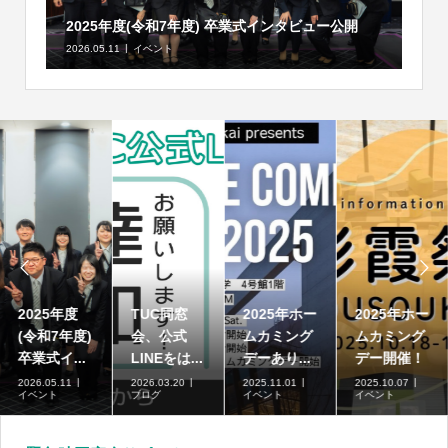
2025年度(令和7年度) 卒業式インタビュー公開
2026.05.11
イベント


2025年度
TUC同窓
2025年ホー
2025年ホー
(令和7年度)
会、公式
ムカミング
ムカミング
卒業式イ...
LINEをは...
デーあり...
デー開催！
2026.05.11
2026.03.20
2025.11.01
2025.10.07
イベント
ブログ
イベント
イベント