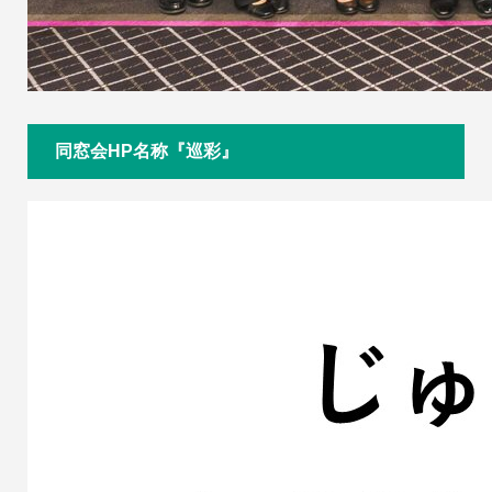
同窓会HP名称『巡彩』