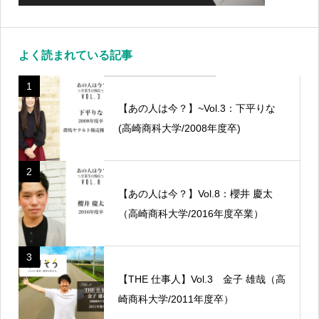
よく読まれている記事
1
【あの人は今？】~Vol.3：下平りな
(高崎商科大学/2008年度卒)
2
【あの人は今？】Vol.8：櫻井 慶太
（高崎商科大学/2016年度卒業）
3
【THE 仕事人】Vol.3 金子 雄哉（高
崎商科大学/2011年度卒）