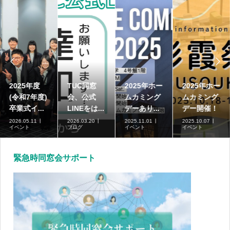


2025年度
TUC同窓
2025年ホー
2025年ホー
(令和7年度)
会、公式
ムカミング
ムカミング
卒業式イ...
LINEをは...
デーあり...
デー開催！
2026.05.11
2026.03.20
2025.11.01
2025.10.07
イベント
ブログ
イベント
イベント
緊急時同窓会サポート