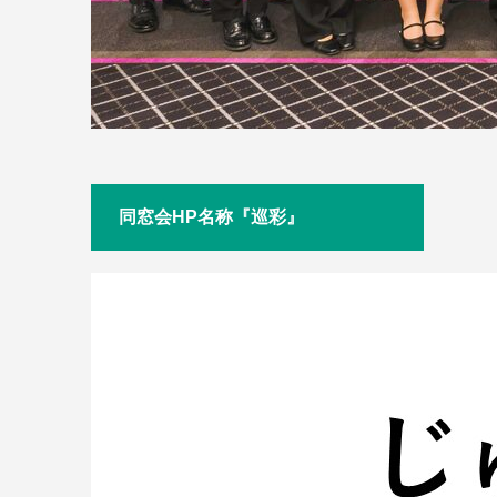
同窓会HP名称『巡彩』